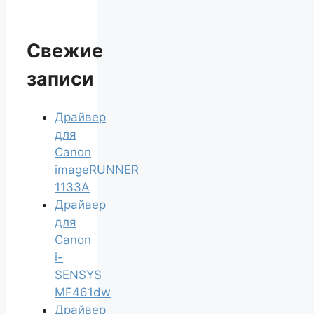
Свежие
записи
Драйвер
для
Canon
imageRUNNER
1133A
Драйвер
для
Canon
i-
SENSYS
MF461dw
Драйвер