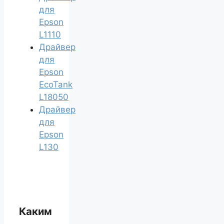
для
Epson
L1110
Драйвер
для
Epson
EcoTank
L18050
Драйвер
для
Epson
L130
Каким