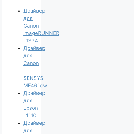
Драйвер
для
Canon
imageRUNNER
1133A
Драйвер
для
Canon
i-
SENSYS
MF461dw
Драйвер
для
Epson
L1110
Драйвер
для