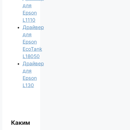
для
Epson
L1110
Драйвер
для
Epson
EcoTank
L18050
Драйвер
для
Epson
L130
Каким