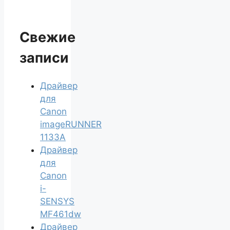
Свежие
записи
Драйвер
для
Canon
imageRUNNER
1133A
Драйвер
для
Canon
i-
SENSYS
MF461dw
Драйвер